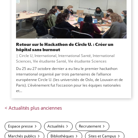
Retour sur le Hackathon de Circle U. : Créer un
hôpital sans burnout
|
Circle U
,
International
,
International Santé
,
International
Sciences
,
Vie étudiante Santé
,
Vie étudiante Sciences
Du 25 au 27 octobre dernier a eu lieu le premier hackathon
international organisé par trois partenaires de l’alliance
européenne Circle U. (les universités de Oslo, de Louvain et de
Paris). L’évènement fut l’occasion pour les équipes nationales
et...
Espace presse
Actualités
Recrutement
Marchés publics
Bibliothèques
Sites et Campus