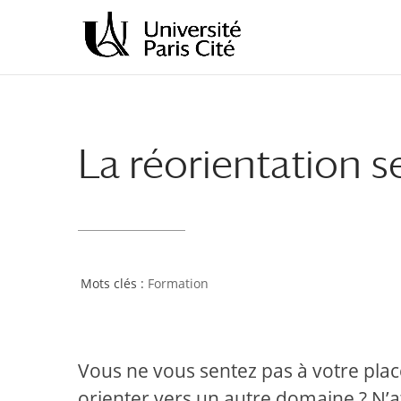
Aller
Aller
au
à
contenu
la
principal
navigation
La réorientation se
Formation
Vous ne vous sentez pas à votre pla
orienter vers un autre domaine ? N’at