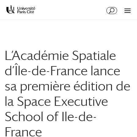
Aller
Aller
au
à
contenu
la
principal
navigation
L’Académie Spatiale
d’Île-de-France lance
sa première édition de
la Space Executive
School of Ile-de-
France