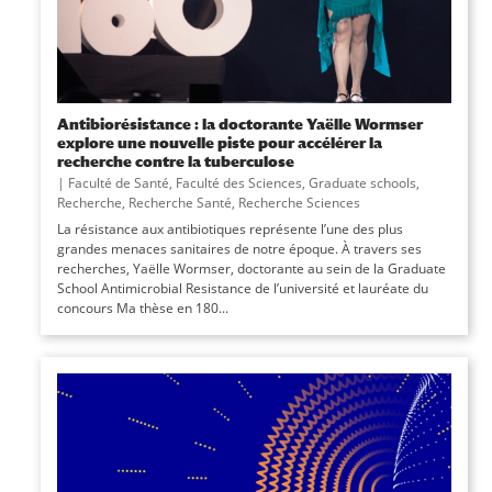
Antibiorésistance : la doctorante Yaëlle Wormser
explore une nouvelle piste pour accélérer la
recherche contre la tuberculose
|
Faculté de Santé
,
Faculté des Sciences
,
Graduate schools
,
Recherche
,
Recherche Santé
,
Recherche Sciences
La résistance aux antibiotiques représente l’une des plus
grandes menaces sanitaires de notre époque. À travers ses
recherches, Yaëlle Wormser, doctorante au sein de la Graduate
School Antimicrobial Resistance de l’université et lauréate du
concours Ma thèse en 180...