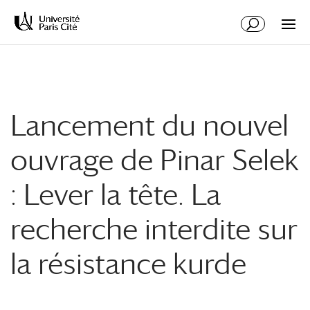
Aller
Aller
au
à
contenu
la
principal
navigation
Lancement du nouvel
ouvrage de Pinar Selek
: Lever la tête. La
recherche interdite sur
la résistance kurde