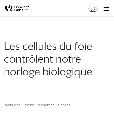
Aller
Aller
au
à
contenu
la
principal
navigation
Les cellules du foie
contrôlent notre
horloge biologique
Presse
,
Recherche Sciences