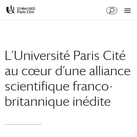
Aller
Aller
au
à
contenu
la
principal
navigation
L’Université Paris Cité
au cœur d’une alliance
scientifique franco-
britannique inédite