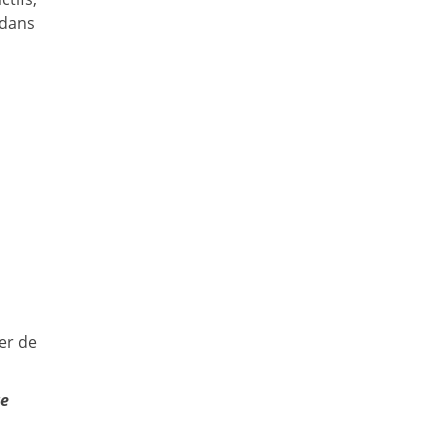
 dans
ier de
re