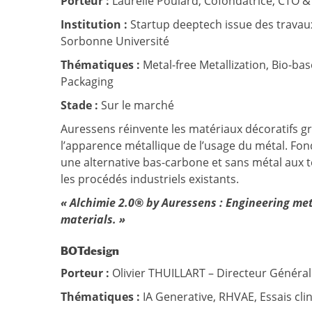
Porteur :
Laurélie Poulard, Cofondatrice, CTO 
Institution :
Startup deeptech issue des travaux
Sorbonne Université
Thématiques :
Metal-free Metallization, Bio-ba
Packaging
Stade :
Sur le marché
Auressens réinvente les matériaux décoratifs gr
l’apparence métallique de l’usage du métal. Fo
une alternative bas-carbone et sans métal aux 
les procédés industriels existants.
« Alchimie 2.0® by Auressens : Engineering met
materials. »
BOTdesign
Porteur :
Olivier THUILLART – Directeur Général
Thématiques :
IA Generative, RHVAE, Essais cli