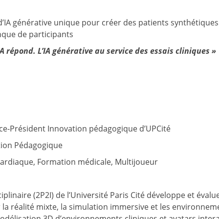
’IA générative unique pour créer des patients synthétiques
nque de participants
répond. L’IA générative au service des essais cliniques »
Vice-Président Innovation pédagogique d’UPCité
ation Pédagogique
 cardiaque, Formation médicale, Multijoueur
linaire (2P2I) de l’Université Paris Cité développe et évalu
a réalité mixte, la simulation immersive et les environnem
délisation 3D d’environnements cliniques et avatars interac