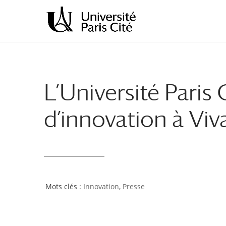
Aller
Aller
au
à
contenu
la
principal
navigation
L’Université Paris
d’innovation à Vi
Innovation
,
Presse