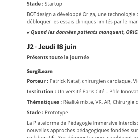
Stade :
Startup
BOTdesign a développé Origa, une technologie d
débloquer les essais cliniques limités par le ma
« Quand les données patients manquent, ORIGA 
J2
·
Jeudi 18 juin
Présents toute la journée
SurgiLearn
Porteur :
Patrick Nataf, chirurgien cardiaque, 
Institution :
Université Paris Cité – Pôle Innov
Thématiques :
Réalité mixte, VR, AR, Chirurgie
Stade :
Prototype
La Plateforme de Pédagogie Immersive Interdiscip
nouvelles approches pédagogiques fondées sur l
collaboratifs. Ses démonstrateurs combinent mo