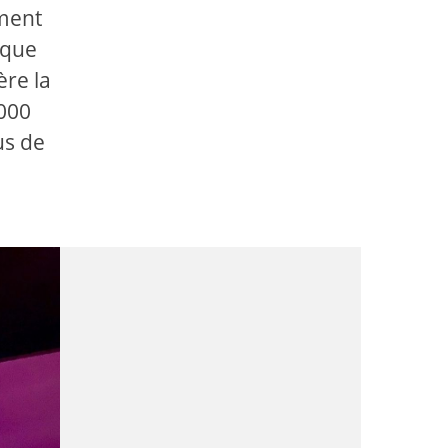
ement
ique
ère la
 000
us de