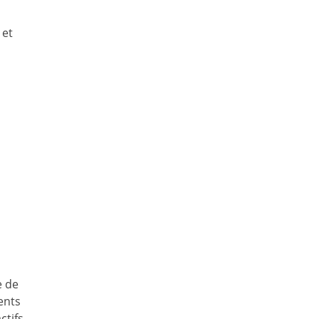
 et
e de
ents
tifs,