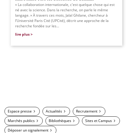
« La collaboration internationale, c'est quelque chose qui est
né avec la science. Dans la recherche, on parle le même
langage. » À travers ces mots, Jalal Ghilane, chercheur à
l’Université Paris Cité (UPCité), décrit une approche de la
recherche fondée sur les...
lire plus
Espace presse
Actualités
Recrutement
Marchés publics
Bibliothèques
Sites et Campus
Déposer un signalement