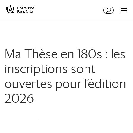
Aller
Aller
au
à
contenu
la
principal
navigation
Ma Thèse en 180s : les
inscriptions sont
ouvertes pour l’édition
2026