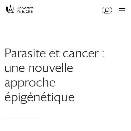
Aller
Aller
au
à
contenu
la
principal
navigation
Parasite et cancer :
une nouvelle
approche
épigénétique