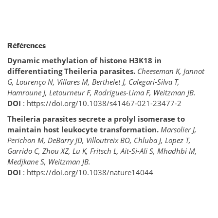
Références
Dynamic methylation of histone H3K18 in
differentiating Theileria parasites.
Cheeseman K, Jannot
G, Lourenço N, Villares M, Berthelet J, Calegari-Silva T,
Hamroune J, Letourneur F, Rodrigues-Lima F, Weitzman JB.
DOI
: https://doi.org/10.1038/s41467-021-23477-2
Theileria parasites secrete a prolyl isomerase to
maintain host leukocyte transformation.
Marsolier J,
Perichon M, DeBarry JD, Villoutreix BO, Chluba J, Lopez T,
Garrido C, Zhou XZ, Lu K, Fritsch L, Ait-Si-Ali S, Mhadhbi M,
Medjkane S, Weitzman JB.
DOI
: https://doi.org/10.1038/nature14044