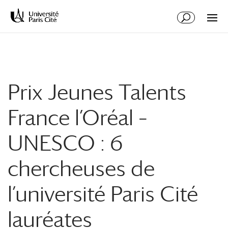
Aller
Aller
au
à
contenu
la
principal
navigation
Prix Jeunes Talents
France l’Oréal –
UNESCO : 6
chercheuses de
l’université Paris Cité
lauréates