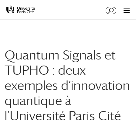
Aller
Aller
au
à
contenu
la
principal
navigation
Quantum Signals et
TUPHO : deux
exemples d’innovation
quantique à
l’Université Paris Cité