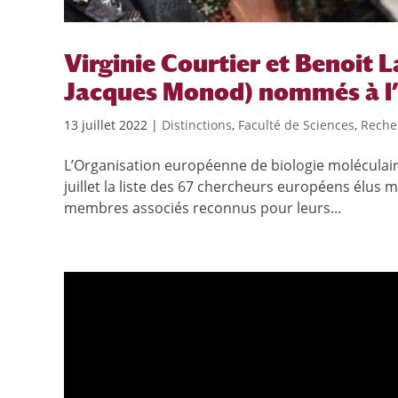
Virginie Courtier et Benoit L
Jacques Monod) nommés à 
13 juillet 2022
|
Distinctions
,
Faculté de Sciences
,
Reche
L’Organisation européenne de biologie moléculair
juillet la liste des 67 chercheurs européens élu
membres associés reconnus pour leurs...