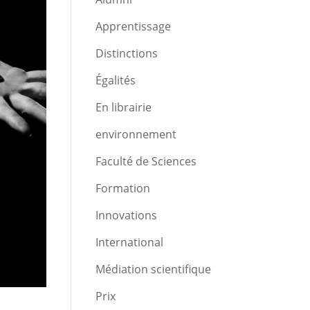
Apprentissage
Distinctions
Égalités
En librairie
environnement
Faculté de Sciences
Formation
Innovations
International
Médiation scientifique
Prix