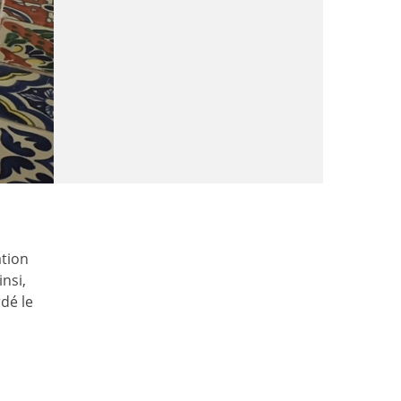
s
ation
nsi,
dé le