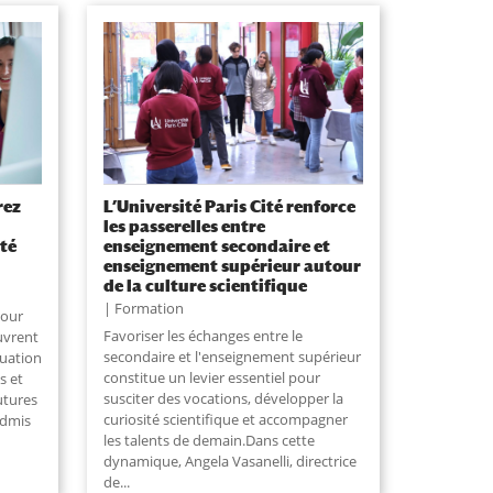
rez
L’Université Paris Cité renforce
les passerelles entre
ité
enseignement secondaire et
enseignement supérieur autour
de la culture scientifique
Formation
pour
Favoriser les échanges entre le
uvrent
secondaire et l'enseignement supérieur
ituation
constitue un levier essentiel pour
s et
susciter des vocations, développer la
futures
curiosité scientifique et accompagner
admis
les talents de demain.Dans cette
dynamique, Angela Vasanelli, directrice
de
...