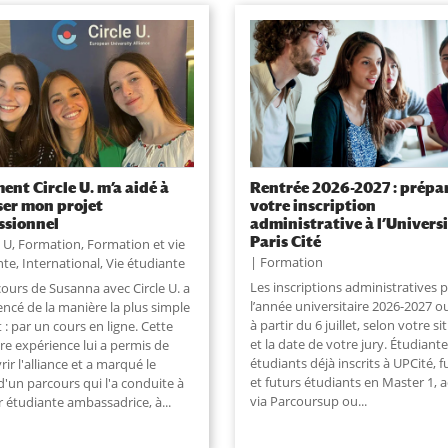
nt Circle U. m’a aidé à
Rentrée 2026-2027 : prépa
ser mon projet
votre inscription
ssionnel
administrative à l’Univers
Paris Cité
e U
,
Formation
,
Formation et vie
Formation
nte
,
International
,
Vie étudiante
Les inscriptions administratives 
cours de Susanna avec Circle U. a
l’année universitaire 2026-2027 o
cé de la manière la plus simple
à partir du 6 juillet, selon votre s
t : par un cours en ligne. Cette
et la date de votre jury. Étudiante
re expérience lui a permis de
étudiants déjà inscrits à UPCité, 
ir l'alliance et a marqué le
et futurs étudiants en Master 1, 
d'un parcours qui l'a conduite à
via Parcoursup ou
...
 étudiante ambassadrice, à...