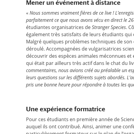
Mener un événement à distance
«
Nous sommes vraiment fières de ce live ! L’enregi
parfaitement ce que nous avons vécu en direct le 26
étudiantes organisatrices de
Stranger Species
. C
également très satisfaits de leurs étudiants qu
Malgré quelques problèmes techniques de son q
déroulé. Accompagnées de vulgarisatrices scienti
découvrir des espèces animales méconnues et é
qui était par ailleurs très actif dans le chat du li
commentaires, nous avions créé au préalable un espa
leurs questions sur les différents sujets abordés. L’
pris une bonne heure pour répondre à toutes les ques
Une expérience formatrice
Pour ces étudiants en première année de Scienc
auquel ils ont contribué. Ainsi, animer une conf
particulièrement formateur sur le plan de l’orga