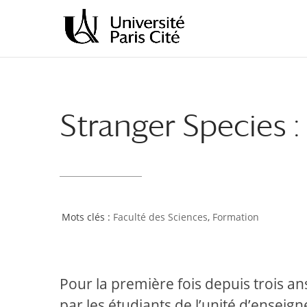
Aller
Aller
au
à
contenu
la
principal
navigation
Stranger Species :
Faculté des Sciences
,
Formation
Pour la première fois depuis trois an
par les étudiants de l’unité d’ensei