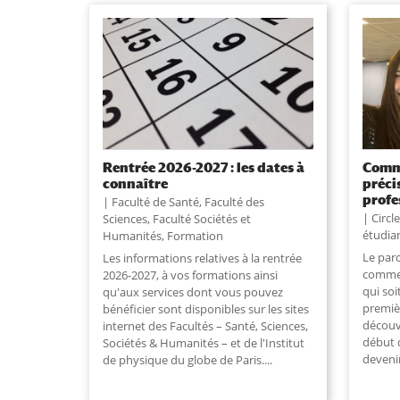
Rentrée 2026-2027 : les dates à
Comme
connaître
préci
profe
Faculté de Santé
,
Faculté des
Circl
Sciences
,
Faculté Sociétés et
étudia
Humanités
,
Formation
Le par
Les informations relatives à la rentrée
commen
2026-2027, à vos formations ainsi
qui soi
qu'aux services dont vous pouvez
premiè
bénéficier sont disponibles sur les sites
découvr
internet des Facultés – Santé, Sciences,
début 
Sociétés & Humanités – et de l'Institut
devenir
de physique du globe de Paris....