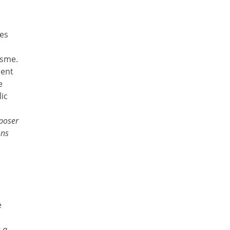
des
isme.
ment
e
ic
 poser
ons
e
 a