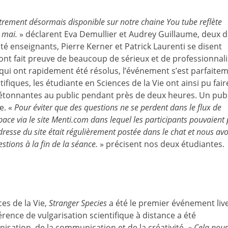
strement désormais disponible sur notre chaine You tube reflète
 mai.
» déclarent Eva Demullier et Audrey Guillaume, deux 
ôté enseignants, Pierre Kerner et Patrick Laurenti se disent
i ont fait preuve de beaucoup de sérieux et de professionnal
ui ont rapidement été résolus, l’événement s’est parfaite
fiques, les étudiante en Sciences de la Vie ont ainsi pu fair
tonnantes au public pendant près de deux heures. Un publ
ve. «
Pour éviter que des questions ne se perdent dans le flux de
ce via le site Menti.com dans lequel les participants pouvaient
adresse du site était régulièrement postée dans le chat et nous av
tions à la fin de la séance.
» précisent nos deux étudiantes.
es de la Vie,
Stranger Species
a été le premier événement liv
érence de vulgarisation scientifique à distance a été
nisation, de la communication et de la créativité. «
Cela nous