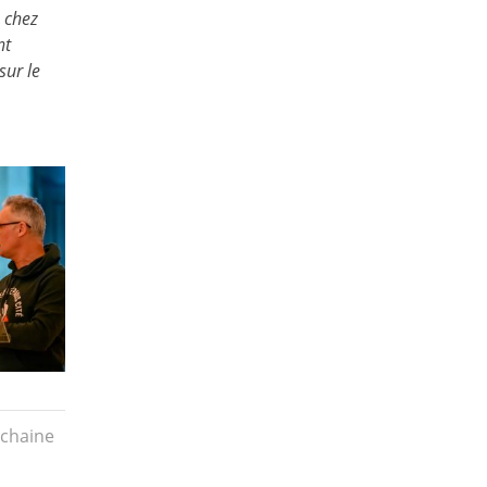
 chez
nt
sur le
chaine