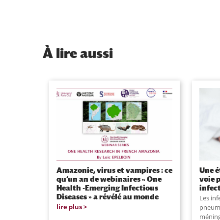
À
lire aussi
Amazonie, virus et vampires : ce
Une é
qu’un an de webinaires « One
voie 
Health -Emerging Infectious
infec
Diseases » a révélé au monde
Les inf
lire plus
pneumo
méning