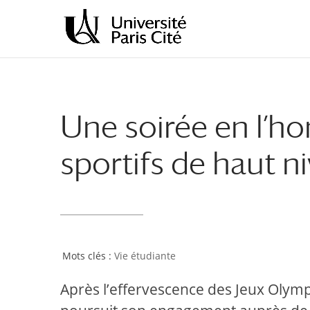
Aller
Aller
au
à
contenu
la
principal
navigation
Une soirée en l’ho
sportifs de haut ni
Vie étudiante
Après l’effervescence des Jeux Olymp