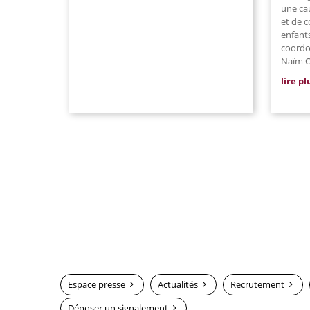
une ca
et de c
enfants
coordon
Naïm O
lire pl
Espace presse
Actualités
Recrutement
Déposer un signalement