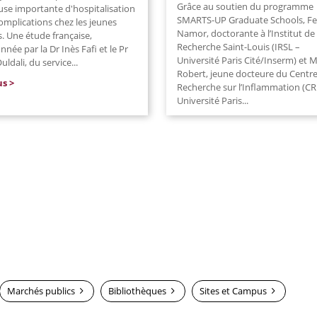
Grâce au soutien du programme
use importante d'hospitalisation
SMARTS-UP Graduate Schools, Fe
omplications chez les jeunes
Namor, doctorante à l’Institut de
. Une étude française,
Recherche Saint-Louis (IRSL –
née par la Dr Inès Fafi et le Pr
Université Paris Cité/Inserm) et M
uldali, du service
...
Robert, jeune docteure du Centr
us
Recherche sur l’Inflammation (CR
Université Paris...
lire plus
Marchés publics
Bibliothèques
Sites et Campus