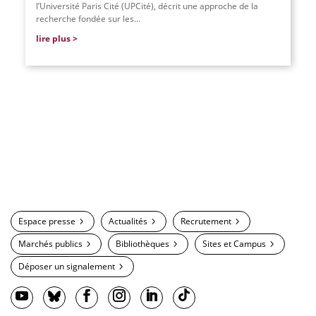
l’Université Paris Cité (UPCité), décrit une approche de la
recherche fondée sur les...
lire plus
Espace presse
Actualités
Recrutement
Marchés publics
Bibliothèques
Sites et Campus
Déposer un signalement