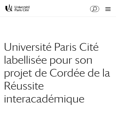
Aller
Aller
au
à
contenu
la
principal
navigation
Université Paris Cité
labellisée pour son
projet de Cordée de la
Réussite
interacadémique