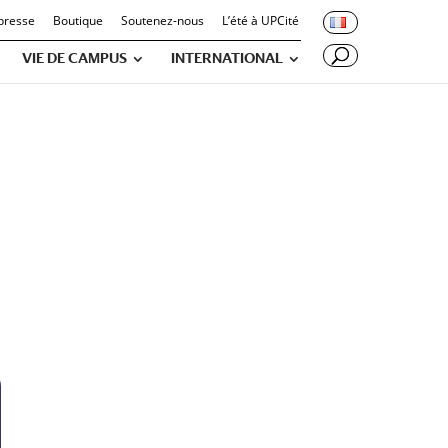
presse
Boutique
Soutenez-nous
L’été à UPCité
VIE DE CAMPUS
INTERNATIONAL
CARBONE