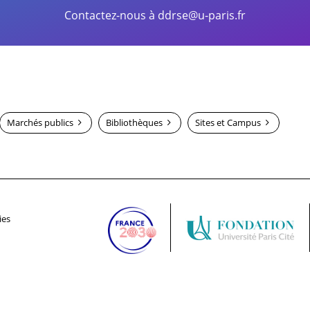
Contactez-nous à
ddrse@u-paris.fr
Marchés publics
Bibliothèques
Sites et Campus
ies