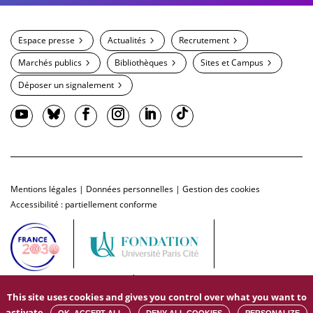
Espace presse
Actualités
Recrutement
Marchés publics
Bibliothèques
Sites et Campus
Déposer un signalement
Mentions légales
|
Données personnelles
|
Gestion des cookies
Accessibilité : partiellement conforme
This site uses cookies and gives you control over what you want to
activate