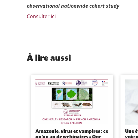
observational nationwide cohort study
Consulter ici
À
lire aussi
Amazonie, virus et vampires : ce
Une é
qu’un an de webinaires « One
voie 