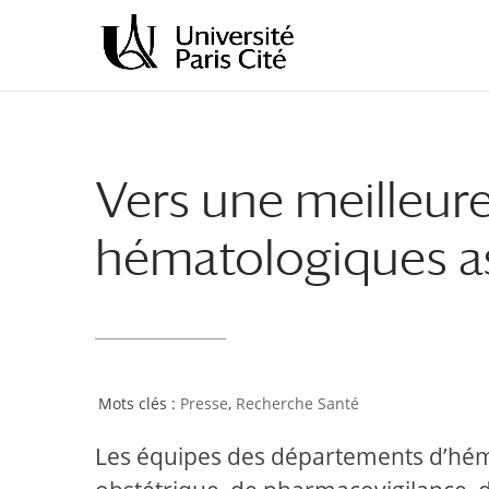
Aller
Aller
au
à
contenu
la
principal
navigation
Vers une meilleur
hématologiques as
Presse
,
Recherche Santé
Les équipes des départements d’héma