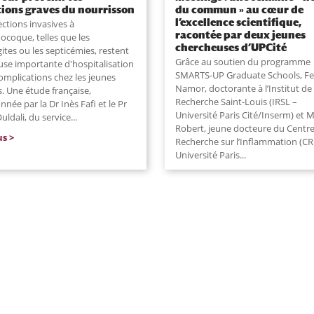
tions graves du nourrisson
du commun » au cœur de
l’excellence scientifique,
ections invasives à
racontée par deux jeunes
coque, telles que les
chercheuses d’UPCité
ites ou les septicémies, restent
Grâce au soutien du programme
use importante d'hospitalisation
SMARTS-UP Graduate Schools, Fe
omplications chez les jeunes
Namor, doctorante à l’Institut de
. Une étude française,
Recherche Saint-Louis (IRSL –
née par la Dr Inès Fafi et le Pr
Université Paris Cité/Inserm) et M
uldali, du service
...
Robert, jeune docteure du Centr
us
Recherche sur l’Inflammation (CR
Université Paris...
lire plus