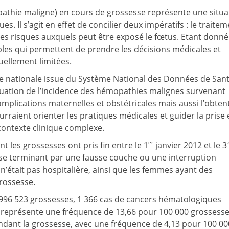
thie maligne) en cours de grossesse représente une situa
s. Il s’agit en effet de concilier deux impératifs : le traite
les risques auxquels peut être exposé le fœtus. Etant donné
les qui permettent de prendre les décisions médicales et
uellement limitées.
e nationale issue du Système National des Données de San
évaluation de l’incidence des hémopathies malignes survenant
omplications maternelles et obstétricales mais aussi l’obten
raient orienter les pratiques médicales et guider la prise 
contexte clinique complexe.
er
t les grossesses ont pris fin entre le 1
janvier 2012 et le 3
se terminant par une fausse couche ou une interruption
n’était pas hospitalière, ainsi que les femmes ayant des
rossesse.
9 996 523 grossesses, 1 366 cas de cancers hématologiques
qui représente une fréquence de 13,66 pour 100 000 grossesse
endant la grossesse, avec une fréquence de 4,13 pour 100 00