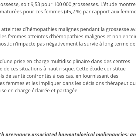
rossesse, soit 9,53 pour 100 000 grossesses​. L’étude montre
rématurées pour ces femmes (45,2 %) par rapport aux femm
 atteintes d’hémopathies malignes pendant la grossesse av
 les femmes atteintes d’hémopathies malignes et non encei
gnostic n’impacte pas négativement la survie à long terme de
d’une prise en charge multidisciplinaire dans des centres
le de ces situations à haut risque. Cette étude constitue
s de santé confrontés à ces cas, en fournissant des
es femmes et les impliquer dans les décisions thérapeutiqu
rise en charge éclairée et partagée.
th pregnancy-associated haematological malignancies: an