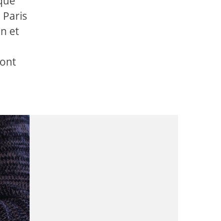
 que
 Paris
n et
 ont