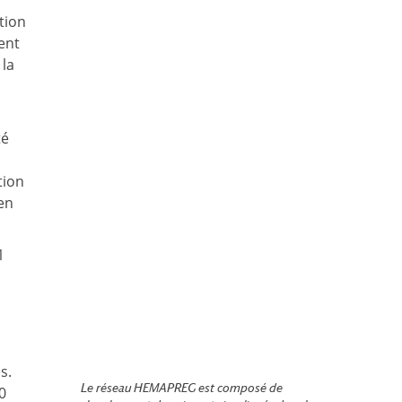
tion
ment
 la
té
tion
en
1
s.
Le réseau
HEMAPREG
est composé de
0