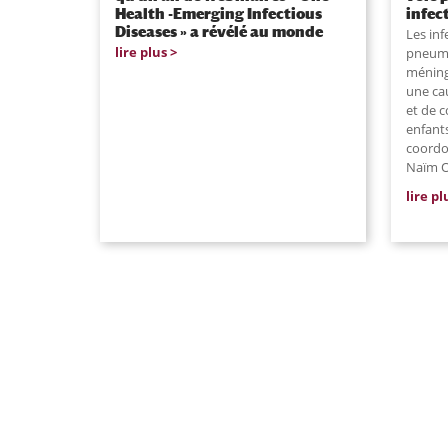
Health -Emerging Infectious
infec
Diseases » a révélé au monde
Les inf
lire plus
pneumo
méning
une ca
et de c
enfants
coordon
Naïm O
lire pl