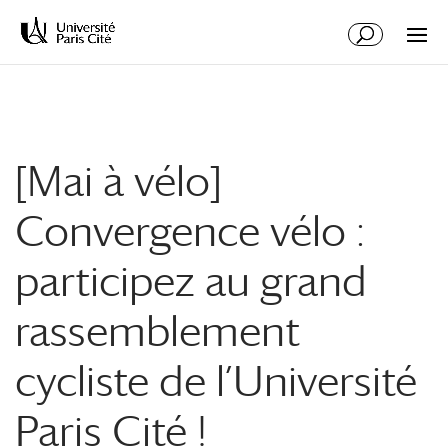
Aller
Aller
au
à
contenu
la
principal
navigation
[Mai à vélo]
Convergence vélo :
participez au grand
rassemblement
cycliste de l’Université
Paris Cité !