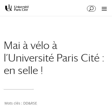
Aller
Aller
au
à
contenu
la
principal
navigation
Mai à vélo à
l’Université Paris Cité :
en selle !
DD&RSE