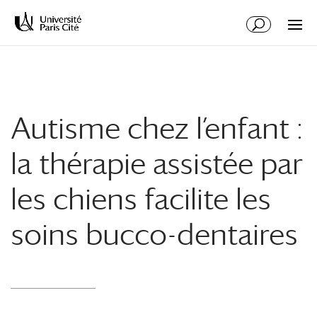
Aller
Aller
au
à
contenu
la
principal
navigation
Autisme chez l’enfant :
la thérapie assistée par
les chiens facilite les
soins bucco-dentaires