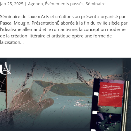
Jan 25, 2025
|
Agenda
,
Événements passés
,
Séminaire
Séminaire de l’axe « Arts et créations au présent » organisé par
Pascal Mougin. PrésentationÉlaborée à la fin du xviiie siècle par
l’idéalisme allemand et le romantisme, la conception moderne
de la création littéraire et artistique opère une forme de
laïcisation...