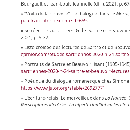
Bourgault et Jean-Louis Jeannelle (dir.), 2021, p. 6
« “Voilà de la nouvelle”. Le dialogue dans
Le Mur
»,
pau.fr/opcit/index.php?id=669
.
« Se réécrire via un tiers. Gide, Sartre et Beauvo
2021, p. 9-22.
« Liste croisée des lectures de Sartre et de Beauvo
garnier.com/etudes-sartriennes-2020-n-24-sartre-e
« Portraits de Sartre et Beauvoir lisant (1905-1945
sartriennes-2020-n-24-sartre-et-beauvoir-lectures
« Poétique du dialogue romanesque chez Simone 
https://www.jstor.org/stable/26927771
.
« L’écriture-relais. Le merveilleux dans
La Nausée
,
Q
Reescriptures literàries. La hipertextualitat en les lit