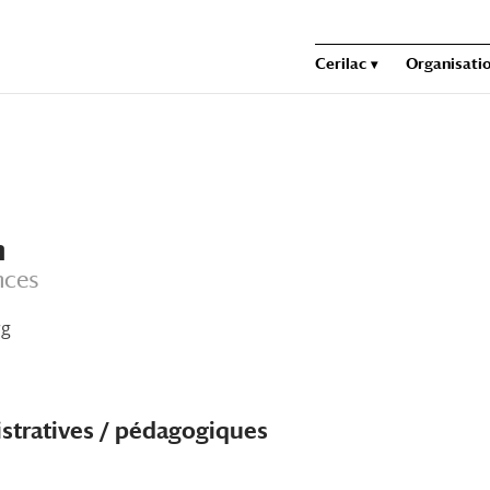
Cerilac
Organisatio
n
nces
rg
istratives / pédagogiques