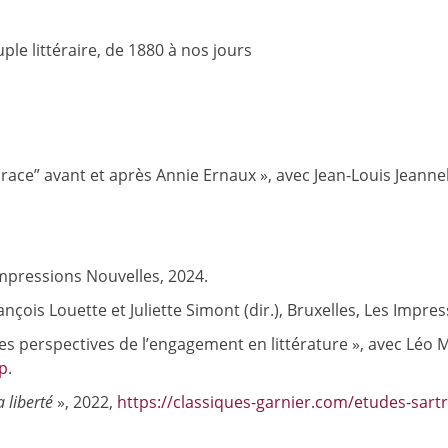
ple littéraire, de 1880 à nos jours
a race” avant et après Annie Ernaux », avec Jean-Louis Jeanne
 Impressions Nouvelles, 2024.
ançois Louette et Juliette Simont (dir.), Bruxelles, Les Impre
lles perspectives de l’engagement en littérature », avec Léo M
p
.
 liberté
», 2022,
https://classiques-garnier.com/etudes-sart