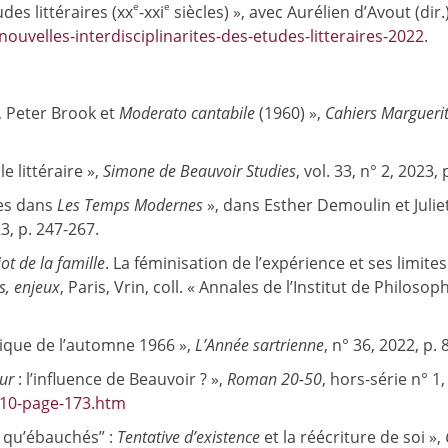
e
e
des littéraires (xx
-xxi
siècles) », avec Aurélien d’Avout (dir.
nouvelles-interdisciplinarites-des-etudes-litteraires-2022
.
, Peter Brook et
Moderato cantabile
(1960) »,
Cahiers Margueri
 littéraire »,
Simone de Beauvoir Studies
, vol. 33, n° 2, 2023,
mes dans
Les Temps Modernes
», dans Esther Demoulin et Juliet
3, p. 247-267.
iot de la famille
. La féminisation de l’expérience et ses limite
s, enjeux
, Paris, Vrin, coll. « Annales de l’Institut de Philosop
mique de l’automne 1966 »,
L’Année sartrienne
, n° 36, 2022, p. 
ur
: l’influence de Beauvoir ? »,
Roman 20-50
, hors-série n° 1,
S10-page-173.htm
t qu’ébauchés” :
Tentative d’existence
et la réécriture de soi »,