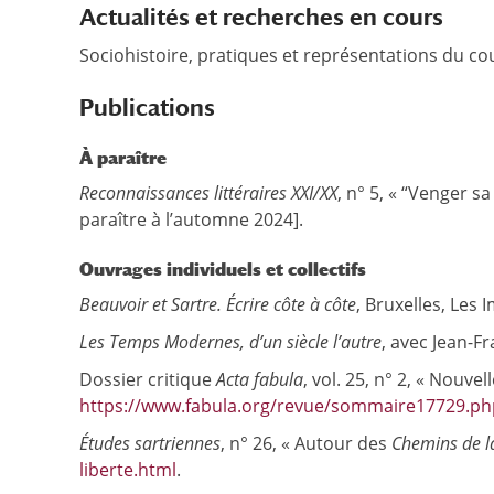
Actualités et recherches en cours
Sociohistoire, pratiques et représentations du cou
Publications
À paraître
Reconnaissances littéraires
XXI/XX
, n° 5, « “Venger s
paraître à l’automne 2024].
Ouvrages individuels et collectifs
Beauvoir et Sartre. Écrire côte à côte
, Bruxelles, Les
Les Temps Modernes, d’un siècle l’autre
, avec Jean-Fr
Dossier critique
Acta fabula
, vol. 25, n° 2, « Nouve
https://www.fabula.org/revue/sommaire17729.ph
Études sartriennes
, n° 26, « Autour des
Chemins de la
liberte.html
.