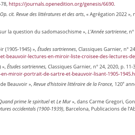
7-78,
https://journals.openedition.org/genesis/6690
.
Op. cit. Revue des littératures et des arts
, « Agrégation 2022 »,
ir sur la question du sadomasochisme »,
L’Année sartrienne
, n
ir (1905-1945) »,
Études sartriennes
, Classiques Garnier
,
n° 24
t-beauvoir-lectures-en-miroir-liste-croisee-des-lectures-d
) »,
Études sartriennes,
Classiques Garnier
,
n° 24, 2020, p. 11-
-en-miroir-portrait-de-sartre-et-beauvoir-lisant-1905-1945.
e
de Beauvoir »,
Revue d’histoire littéraire de la France,
120
anné
uand prime le spirituel
et
Le Mur
», dans Carme Gregori, Gonça
eratures occidentals (1900-1939)
, Barcelona, Publicacions de l’A