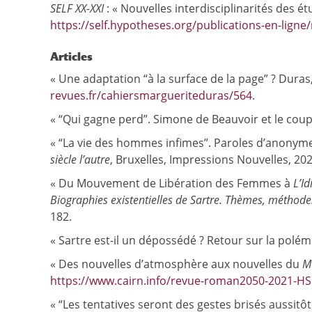
SELF XX-XXI
: « Nouvelles interdisciplinarités des étu
https://self.hypotheses.org/publications-en-ligne/
Articles
« Une adaptation “à la surface de la page” ? Duras
revues.fr/cahiersmargueriteduras/564
.
« “Qui gagne perd”. Simone de Beauvoir et le couple
« “La vie des hommes infimes”. Paroles d’anony
siècle l’autre
, Bruxelles, Impressions Nouvelles, 202
« Du Mouvement de Libération des Femmes à
L’Id
Biographies existentielles de Sartre. Thèmes, méthode
182.
« Sartre est-il un dépossédé ? Retour sur la polé
« Des nouvelles d’atmosphère aux nouvelles du
M
https://www.cairn.info/revue-roman2050-2021-H
« “Les tentatives seront des gestes brisés aussitô