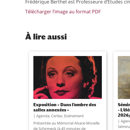
Frédérique Berthet est Professeure d’Études cin
Télécharger l’image au format PDF
À
lire aussi
Exposition « Dans l’ombre des
Sémin
salles annexées »
– L’él
2026
Agenda
,
Cerilac
,
Evènement
Agen
Présentée au Mémorial Alsace-Moselle
Sémina
de Schirmeck (à 45 minutes de