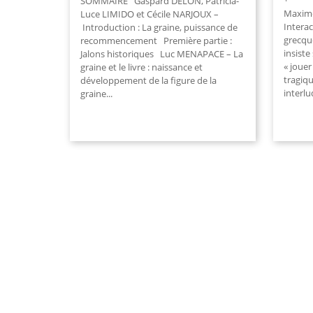
SOMMAIRE Gaspard DELON, Patricia-
Maxime 
Luce LIMIDO et Cécile NARJOUX –
Interac
Introduction : La graine, puissance de
grecqu
recommencement Première partie :
insiste
Jalons historiques Luc MENAPACE – La
« jouer
graine et le livre : naissance et
tragiqu
développement de la figure de la
interlu
graine...