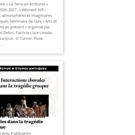
re « La Terre en écritures »
026-2027 : L‘élément AIR :
x, atmosphères et imaginaires
ques Séminaire de l’axe « Arts et
ns au présent » organisé par
d Delon, Patricia-Luce Limido,
Narjoux. © Turner, Pluie,
..
 n° 131 – Interactions
les dans la tragédie
que
rairie
,
Publication