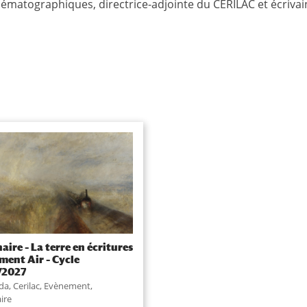
ématographiques, directrice-adjointe du CERILAC et écrivai
aire – La terre en écritures
ément Air – Cycle
/2027
da
,
Cerilac
,
Evènement
,
ire