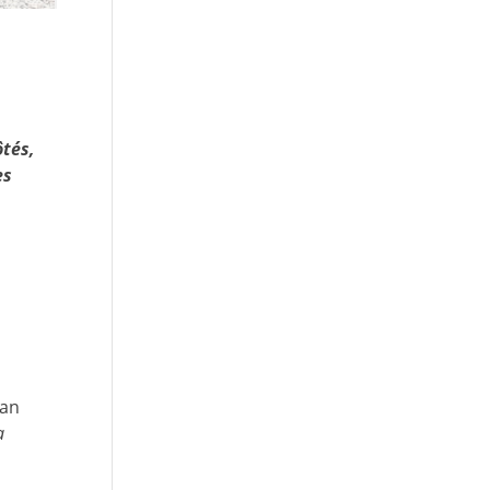
ôtés,
es
man
a