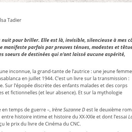
lsa Tadier
nuit pour briller. Elle est là, invisible, silencieuse à mes c
 se manifeste parfois par preuves ténues, modestes et têtu
ses soeurs de destinées qui n’ont laissé aucune aspérité,
d’une inconnue, la grand-tante de l’autrice : une jeune femme
lanca en juillet 1944. C’est un livre sur la transmission :
e. Sur l’épopée discrète des enfants malades et des corps
s et fictionnelles (et leur absence). Et sur la mythologie
e en temps de guerre –,
Irène Suzanne D
est le deuxième ro
s entre histoire intime et histoire du XX-XXI
e
et dont l’essai
L
çu le prix du livre de Cinéma du CNC.