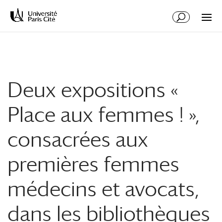
Aller
Aller
au
à
contenu
la
principal
navigation
Deux expositions «
Place aux femmes ! »,
consacrées aux
premières femmes
médecins et avocats,
dans les bibliothèques