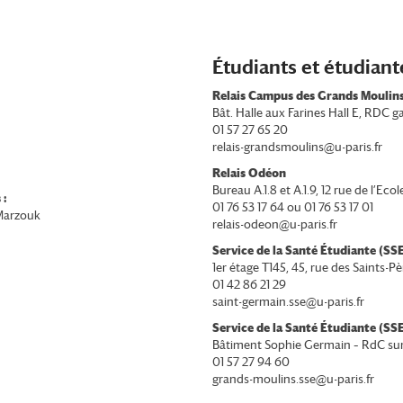
Étudiants et étudiant
Relais Campus des Grands Moulin
Bât. Halle aux Farines Hall E, RDC g
01 57 27 65 20
relais-grandsmoulins@u-paris.fr
Relais Odéon
Bureau A.1.8 et A.1.9, 12 rue de l’Ec
 :
01 76 53 17 64 ou 01 76 53 17 01
Marzouk
relais-odeon@u-paris.fr
Service de la Santé Étudiante (S
1er étage T145, 45, rue des Saints-Pè
01 42 86 21 29
saint-germain.sse@u-paris.fr
Service de la Santé Étudiante (S
Bâtiment Sophie Germain – RdC sur 
01 57 27 94 60
grands-moulins.sse@u-paris.fr