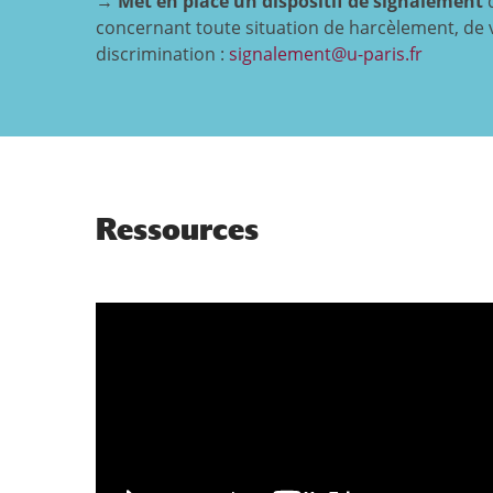
→
Met en place un
dispositif de signalement
q
concernant toute situation de harcèlement, de 
discrimination :
signalement@u-paris.fr
Ressources