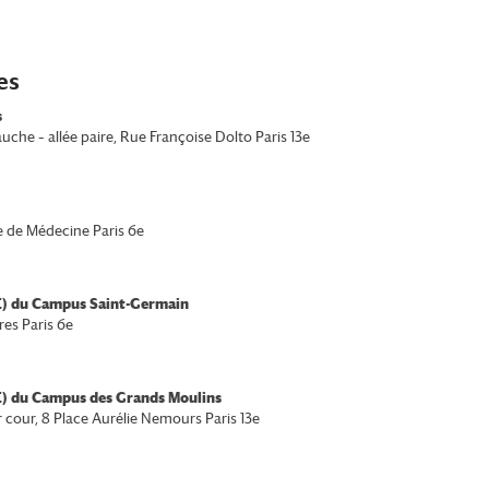
es
s
auche – allée paire, Rue Françoise Dolto Paris 13e
ole de Médecine Paris 6e
SE) du Campus Saint-Germain
res Paris 6e
SE) du Campus des Grands Moulins
cour, 8 Place Aurélie Nemours Paris 13e