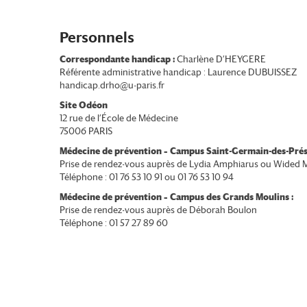
Personnels
Correspondante handicap :
Charlène D’HEYGERE
Référente administrative handicap :
Laurence DUBUISSEZ
handicap.drho@u-paris.fr
Site Odéon
12 rue de l’École de Médecine
75006 PARIS
Médecine de prévention – Campus Saint-Germain-des-Prés
Prise de rendez-vous auprès de
Lydia Amphiarus
ou
Wided 
Téléphone : 01 76 53 10 91 ou 01 76 53 10 94
Médecine de prévention – Campus des Grands Moulins :
Prise de rendez-vous auprès de
Déborah Boulon
Téléphone : 01 57 27 89 60