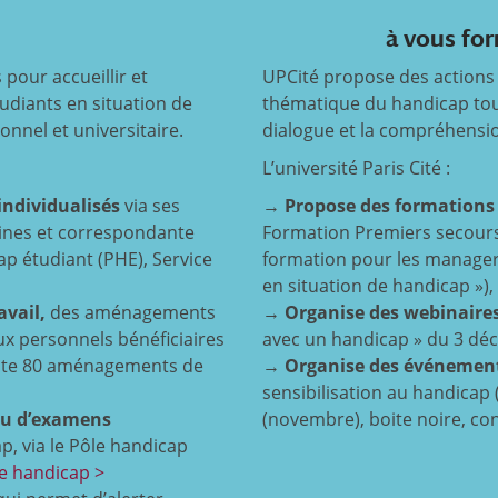
à vous for
 pour accueillir et
UPCité propose des actions d
udiants en situation de
thématique du handicap tout 
nnel et universitaire.
dialogue et la compréhensi
L’université Paris Cité :
ndividualisés
via ses
→
Propose des formations
aines et correspondante
Formation Premiers secours
p étudiant (PHE), Service
formation pour les managers
en situation de handicap »), 
vail,
des aménagements
→
Organise des webinair
ux personnels bénéficiaires
avec un handicap » du 3 dé
ompte 80 aménagements de
→
Organise des événements
sensibilisation au handicap 
ou d’examens
(novembre), boite noire, co
, via le Pôle handicap
le handicap >