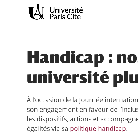
Aller
Aller
au
à
contenu
la
principal
navigation
Handicap : n
université plu
À l’occasion de la Journée internati
son engagement en faveur de l’inclu
les dispositifs, actions et accompagn
égalités via sa
politique handicap
.