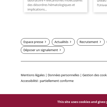
laboratoire « Mécanismes moléculaires
unités
des désordres hématologiques et
l’Unive
implications...
Espace presse
Actualités
Recrutement
Déposer un signalement
Mentions légales
|
Données personnelles
|
Gestion des cook
Accessibilité : partiellement conforme
This site uses cookies and give