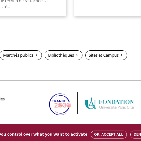
 de recherche rattachées à
rsité
...
Marchés publics
Bibliothèques
Sites et Campus
ies
s you control over what you want to activate
OK, ACCEPT ALL
DEN