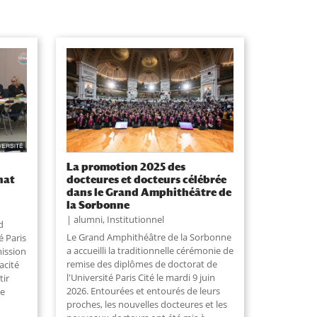
La promotion 2025 des
nat
docteures et docteurs célébrée
dans le Grand Amphithéâtre de
la Sorbonne
alumni
,
Institutionnel
d
Le Grand Amphithéâtre de la Sorbonne
é Paris
a accueilli la traditionnelle cérémonie de
mission
remise des diplômes de doctorat de
acité
l'Université Paris Cité le mardi 9 juin
tir
2026. Entourées et entourés de leurs
ce
proches, les nouvelles docteures et les