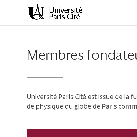
Aller
Aller
au
à
contenu
la
principal
navigation
Membres fondate
Université Paris Cité est issue de la f
de physique du globe de Paris com