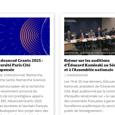
dvanced Grants 2025 :
Retour sur les auditions
versité Paris Cité
d’Édouard Kaminski au Sé
mpensée
et à l’Assemblée nationale
il
,
Institutionnel
,
Recherche
,
Institutionnel
che Santé
,
Recherche Sciences
Les 19 et 20 mai derniers, Édouar
seil européen de la recherche
Kaminski, président de l’Universit
a récemment annoncé les
Cité, était auditionné par la com
ts de son prestigieux appel à
d’enquête sénatoriale sur « la cap
s ERC Advanced Grants 2025.
des universités françaises à garan
es lauréates et lauréats français,
l’excellence académique du servi
éveloppent leur projet dans des
public de l’enseignement
...