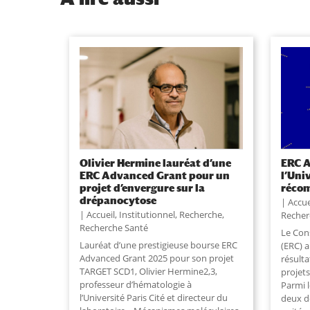
Olivier Hermine lauréat d’une
ERC A
ERC Advanced Grant pour un
l’Uni
projet d’envergure sur la
réco
drépanocytose
Accue
Accueil
,
Institutionnel
,
Recherche
,
Recher
Recherche Santé
Le Con
Lauréat d’une prestigieuse bourse ERC
(ERC) 
Advanced Grant 2025 pour son projet
résulta
TARGET SCD1, Olivier Hermine2,3,
projet
professeur d’hématologie à
Parmi l
l’Université Paris Cité et directeur du
deux d