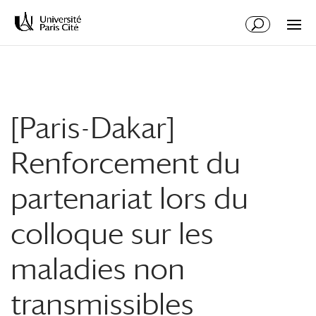
Aller
Aller
au
à
contenu
la
principal
navigation
[Paris-Dakar]
Renforcement du
partenariat lors du
colloque sur les
maladies non
transmissibles