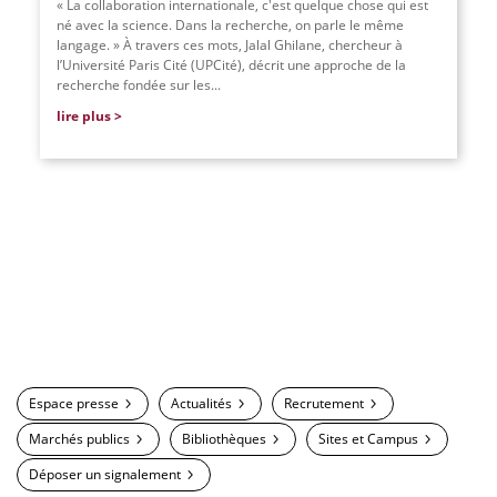
« La collaboration internationale, c'est quelque chose qui est
né avec la science. Dans la recherche, on parle le même
langage. » À travers ces mots, Jalal Ghilane, chercheur à
l’Université Paris Cité (UPCité), décrit une approche de la
recherche fondée sur les...
lire plus
Espace presse
Actualités
Recrutement
Marchés publics
Bibliothèques
Sites et Campus
Déposer un signalement