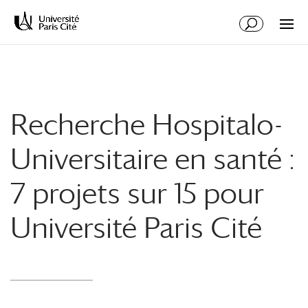
Aller
Aller
au
à
contenu
la
principal
navigation
Recherche Hospitalo-
Universitaire en santé :
7 projets sur 15 pour
Université Paris Cité