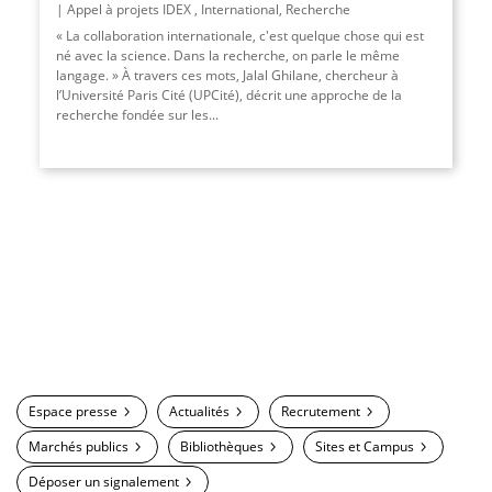
Appel à projets IDEX
,
International
,
Recherche
« La collaboration internationale, c'est quelque chose qui est
né avec la science. Dans la recherche, on parle le même
langage. » À travers ces mots, Jalal Ghilane, chercheur à
l’Université Paris Cité (UPCité), décrit une approche de la
recherche fondée sur les...
Espace presse
Actualités
Recrutement
Marchés publics
Bibliothèques
Sites et Campus
Déposer un signalement