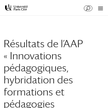
Aller
Aller
au
à
contenu
la
principal
navigation
Résultats de l’AAP
« Innovations
pédagogiques,
hybridation des
formations et
pédagogies