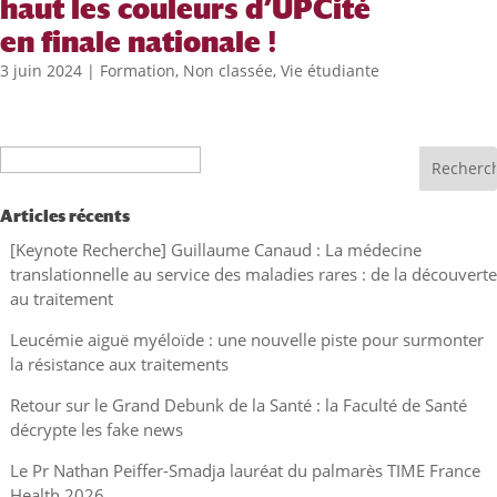
haut les couleurs d’UPCité
en finale nationale !
3 juin 2024
|
Formation
,
Non classée
,
Vie étudiante
Recherche
Articles récents
[Keynote Recherche] Guillaume Canaud : La médecine
translationnelle au service des maladies rares : de la découverte
au traitement
Leucémie aiguë myéloïde : une nouvelle piste pour surmonter
la résistance aux traitements
Retour sur le Grand Debunk de la Santé : la Faculté de Santé
décrypte les fake news
Le Pr Nathan Peiffer-Smadja lauréat du palmarès TIME France
Health 2026