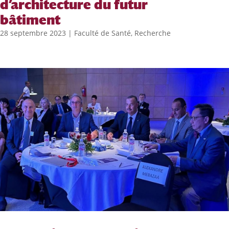
d’architecture du futur
bâtiment
28 septembre 2023
|
Faculté de Santé
,
Recherche