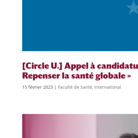
[Circle U.] Appel à candidatur
Repenser la santé globale »
15 février 2023
|
Faculté de Santé
,
International