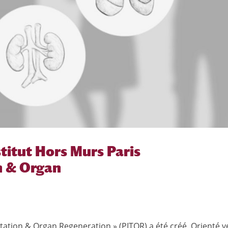
stitut Hors Murs Paris
n & Organ
ntation & Organ Regeneration » (PITOR) a été créé. Orienté v