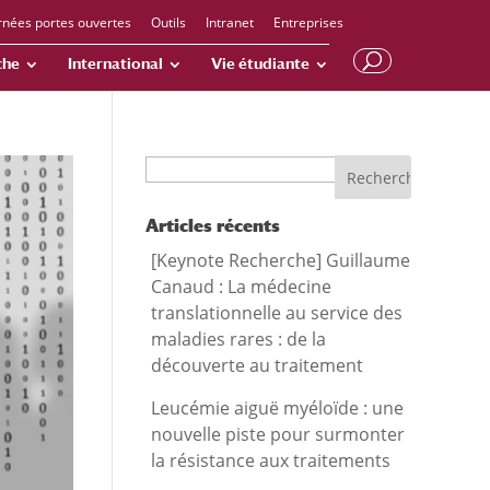
rnées portes ouvertes
Outils
Intranet
Entreprises
che
International
Vie étudiante
Recherche
Articles récents
[Keynote Recherche] Guillaume
Canaud : La médecine
translationnelle au service des
maladies rares : de la
découverte au traitement
Leucémie aiguë myéloïde : une
nouvelle piste pour surmonter
la résistance aux traitements