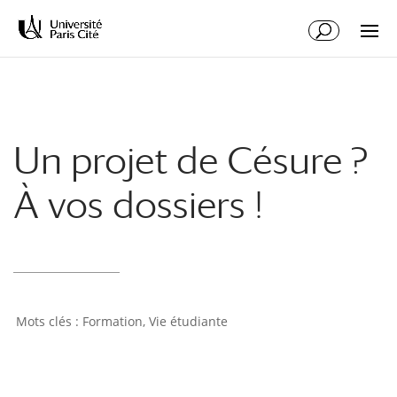
Aller
Aller
au
à
contenu
la
principal
navigation
Un projet de Césure ?
À vos dossiers !
Formation
,
Vie étudiante