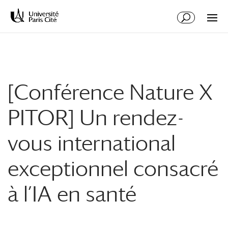
Aller
Aller
au
à
contenu
la
principal
navigation
[Conférence Nature X
PITOR] Un rendez-
vous international
exceptionnel consacré
à l’IA en santé