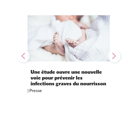
Une étude ouvre une nouvelle
Psoria
voie pour prévenir les
généti
infections graves du nourrisson
premi
|
Presse
|
Presse