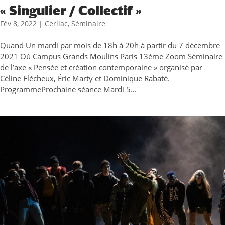
« Singulier / Collectif »
Fév 8, 2022
|
Cerilac
,
Séminaire
Quand Un mardi par mois de 18h à 20h à partir du 7 décembre
2021 Où Campus Grands Moulins Paris 13ème Zoom Séminaire
de l’axe « Pensée et création contemporaine » organisé par
Céline Flécheux, Éric Marty et Dominique Rabaté.
ProgrammeProchaine séance Mardi 5...