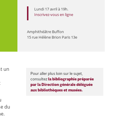
Lundi 17 avril à 19h.
Inscrivez-vous en ligne
Amphithéâtre Buffon
15 rue Hélène Brion Paris 13e
st un
Pour aller plus loin sur le sujet,
consultez
la bibliographie préparée
t
par la Direction générale déléguée
aux bibliothèques et musées.
u
se du
ne.