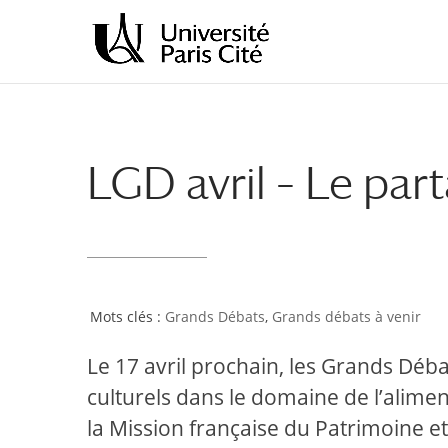
Aller
Aller
au
à
contenu
la
principal
navigation
LGD avril – Le par
Grands Débats
,
Grands débats à venir
Le 17 avril prochain, les Grands Déba
culturels dans le domaine de l’alimen
la Mission française du Patrimoine e