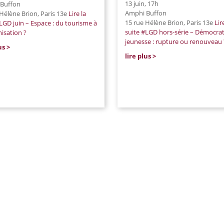
13 juin, 17h
Buffon
Amphi Buffon
 Hélène Brion, Paris 13e
Lire la
15 rue Hélène Brion, Paris 13e
Lir
GD juin – Espace : du tourisme à
suite
#LGD hors-série – Démocrat
nisation ?
jeunesse : rupture ou renouveau 
us
lire plus