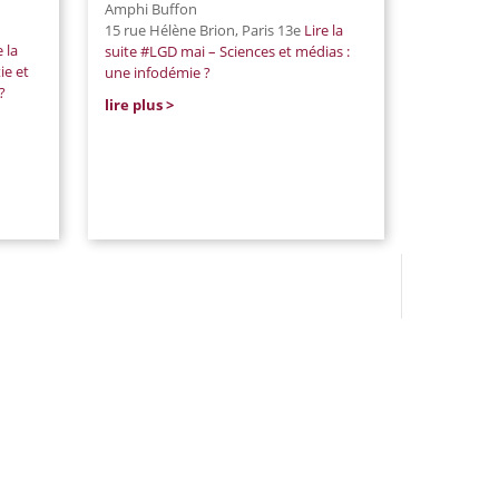
Amphi Buffon
15 rue Hélène Brion, Paris 13e
Lire la
e la
suite
#LGD mai – Sciences et médias :
ie et
une infodémie ?
?
lire plus