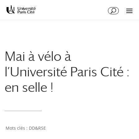
Aller
Aller
au
à
contenu
la
principal
navigation
Mai à vélo à
l’Université Paris Cité :
en selle !
DD&RSE