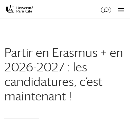
Aller
Aller
au
à
contenu
la
principal
navigation
Partir en Erasmus + en
2026-2027 : les
candidatures, c’est
maintenant !