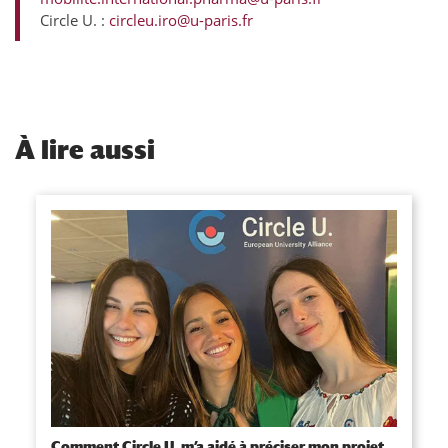
Circle U. :
circleu.iro@u-paris.fr
À
lire aussi
Comment Circle U. m’a aidé à préciser mon projet