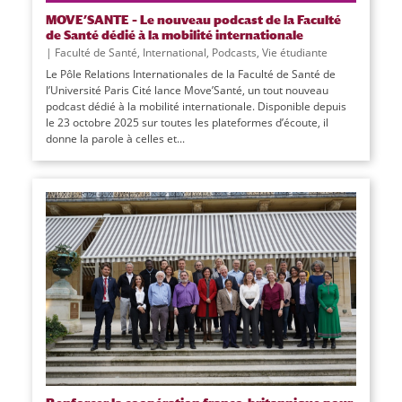
MOVE’SANTE – Le nouveau podcast de la Faculté
de Santé dédié à la mobilité internationale
|
Faculté de Santé
,
International
,
Podcasts
,
Vie étudiante
Le Pôle Relations Internationales de la Faculté de Santé de
l’Université Paris Cité lance Move’Santé, un tout nouveau
podcast dédié à la mobilité internationale. Disponible depuis
le 23 octobre 2025 sur toutes les plateformes d’écoute, il
donne la parole à celles et...