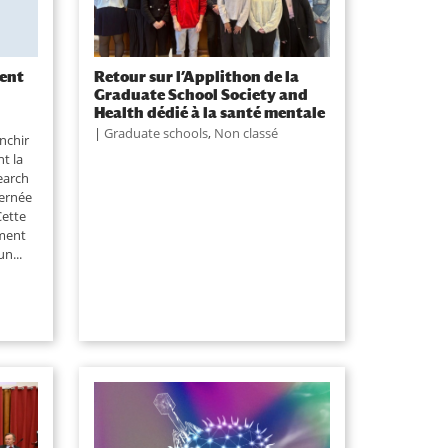
ient
Retour sur l’Applithon de la
Graduate School Society and
Health dédié à la santé mentale
|
Graduate schools
,
Non classé
anchir
t la
earch
cernée
Cette
ement
n...