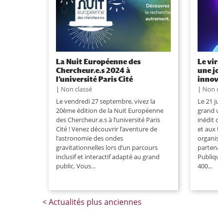
La Nuit Européenne des
Le vi
Chercheur.e.s 2024 à
une j
l’université Paris Cité
innov
|
Non classé
|
Non 
Le vendredi 27 septembre, vivez la
Le 21 j
20ème édition de la Nuit Européenne
grand 
des Chercheur.e.s à l’université Paris
inédit
Cité ! Venez découvrir l’aventure de
et aux
l’astronomie des ondes
organis
gravitationnelles lors d’un parcours
partena
inclusif et interactif adapté au grand
Publiqu
public. Vous...
400...