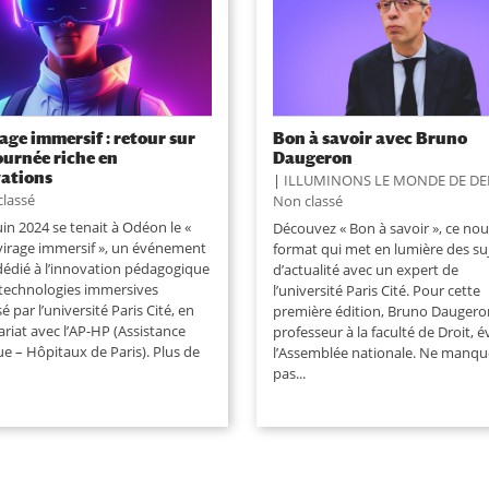
rage immersif : retour sur
Bon à savoir avec Bruno
ournée riche en
Daugeron
ations
|
ILLUMINONS LE MONDE DE D
classé
Non classé
uin 2024 se tenait à Odéon le «
Découvez « Bon à savoir », ce no
virage immersif », un événement
format qui met en lumière des su
 dédié à l’innovation pédagogique
d’actualité avec un expert de
 technologies immersives
l’université Paris Cité. Pour cette
é par l’université Paris Cité, en
première édition, Bruno Daugero
riat avec l’AP-HP (Assistance
professeur à la faculté de Droit, 
e – Hôpitaux de Paris). Plus de
l’Assemblée nationale. Ne manqu
pas...