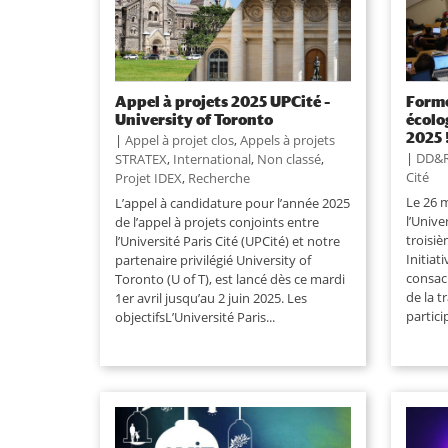
Appel à projets 2025 UPCité –
Forme
University of Toronto
écolo
2025 
|
Appel à projet clos
,
Appels à projets
|
DD&
STRATEX
,
International
,
Non classé
,
Cité
Projet IDEX
,
Recherche
Le 26 
L’appel à candidature pour l’année 2025
l’Univer
de l’appel à projets conjoints entre
troisiè
l’Université Paris Cité (UPCité) et notre
Initiat
partenaire privilégié University of
consac
Toronto (U of T), est lancé dès ce mardi
de la t
1er avril jusqu’au 2 juin 2025. Les
partici
objectifsL’Université Paris...