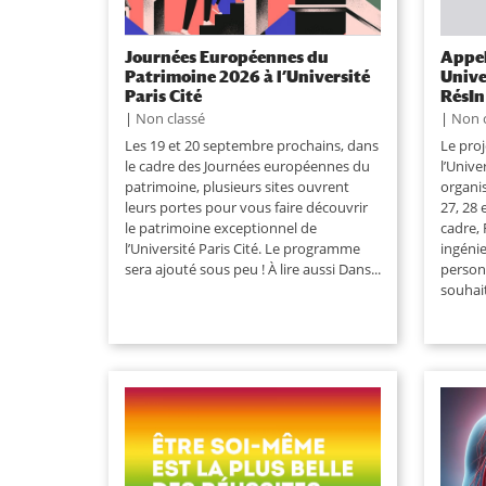
Journées Européennes du
Appel
Patrimoine 2026 à l’Université
Unive
Paris Cité
RésIn
|
Non classé
|
Non 
Les 19 et 20 septembre prochains, dans
Le proj
le cadre des Journées européennes du
l’Unive
patrimoine, plusieurs sites ouvrent
organi
leurs portes pour vous faire découvrir
27, 28 
le patrimoine exceptionnel de
cadre, 
l’Université Paris Cité. Le programme
ingéni
sera ajouté sous peu ! À lire aussi Dans...
person
souhait