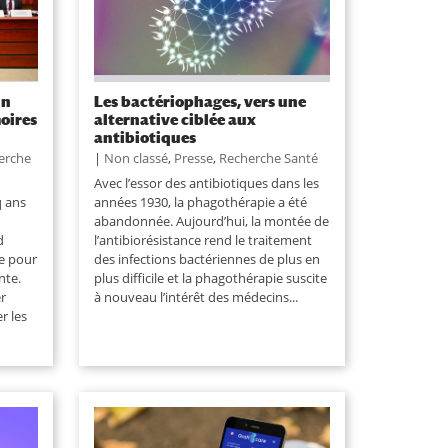
un
Les bactériophages, vers une
oires
alternative ciblée aux
antibiotiques
erche
|
Non classé
,
Presse
,
Recherche Santé
Avec l’essor des antibiotiques dans les
q ans
années 1930, la phagothérapie a été
abandonnée. Aujourd’hui, la montée de
d
l’antibiorésistance rend le traitement
e pour
des infections bactériennes de plus en
nte.
plus difficile et la phagothérapie suscite
r
à nouveau l’intérêt des médecins...
r les