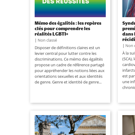
Mémo des égalités : les repères
Syndr
clés pour comprendre les
premi
réalités LGBTI+
dans 
récid
|
Non classé
|
Non 
Disposer de définitions claires est un
À la s
levier central pour lutter contre les
(SCA), 
discriminations. Ce mémo des égalités
cardio
propose un cadre de référence partagé
infarct
pour appréhender les notions liées aux
est par
orientations sexuelles et aux identités
une in
de genre. Genre et identité de genre...
chroniq