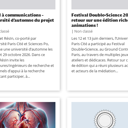
 à communications –
Festival Double•Science 2
rsité d’automne du projet
retour sur une édition rich
animations !
classé
|
Non classé
et RésIn, co-porté par
Les 12 et 13 juin derniers, l’Univer
rsité Paris Cité et Sciences Po,
Paris Cité a participé au Festival
se une université d’automne les
Double•Science, au Ground Contr
et 29 octobre 2026. Dans ce
Paris, au travers de multiples jeux
RésIn invite les
ateliers et dédicaces. Retour sur 
eures/ingénieurs de recherche et
4e édition qui a réuni plusieurs ac
nels d’appui à la recherche
et acteurs de la médiation...
ant participer, à...