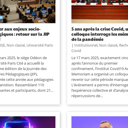
r aux enjeux socio-
5 ans après la crise Covid, 
giques : retour sur la JIP
colloque interroge les mém
!
de la pandémie
RSE
,
Non classé
,
Université Paris
|
Institutionnel
,
Non classé
,
Rech
Covid
mars 2025, le siège Odéon de
Le 17 mars 2025, exactement cin
sité Paris Cité a accueilli la
après l’annonce du premier
me édition de la Journée des
confinement, l’Institut Covid19 A
ives Pédagogiques (JIP),
Memoriam a organisé un colloqu
rée cette année aux pédagogies
revenir sur cette période marqua
ransition. Rassemblant 110
L’événement a permis d’interroge
pantes et participants, dont 21...
l’expérience collective et d’analyse
répercussions de...