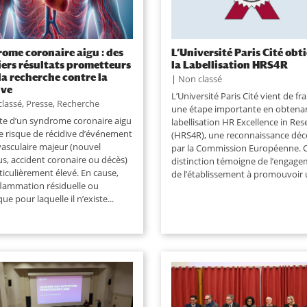
ome coronaire aigu : des
L’Université Paris Cité obt
ers résultats prometteurs
la Labellisation HRS4R
la recherche contre la
|
Non classé
ive
L’Université Paris Cité vient de fr
classé
,
Presse
,
Recherche
une étape importante en obtenan
uite d’un syndrome coronaire aigu
labellisation HR Excellence in Res
le risque de récidive d’événement
(HRS4R), une reconnaissance dé
vasculaire majeur (nouvel
par la Commission Européenne. 
us, accident coronaire ou décès)
distinction témoigne de l’engag
ticulièrement élevé. En cause,
de l’établissement à promouvoir u
flammation résiduelle ou
ue pour laquelle il n’existe...