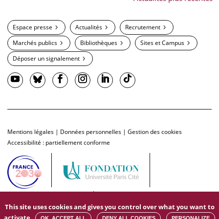
Espace presse
Actualités
Recrutement
Marchés publics
Bibliothèques
Sites et Campus
Déposer un signalement
Mentions légales
|
Données personnelles
|
Gestion des cookies
Accessibilité : partiellement conforme
This site uses cookies and gives you control over what you want to
activate
OK, ACCEPT ALL
DENY ALL COOKIES
PERSONALIZE