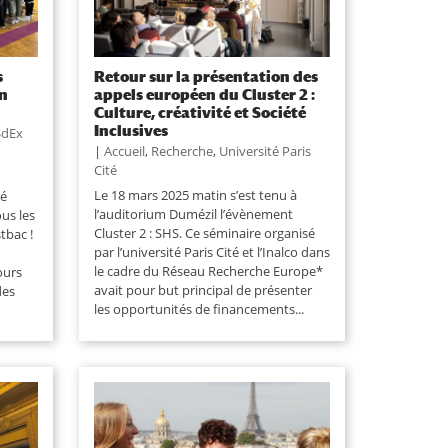
s
Retour sur la présentation des
on
appels européen du Cluster 2 :
Culture, créativité et Société
Inclusives
SdEx
|
Accueil
,
Recherche
,
Université Paris
Cité
Le 18 mars 2025 matin s’est tenu à
té
l’auditorium Dumézil l’évènement
us les
Cluster 2 : SHS. Ce séminaire organisé
tbac !
par l’université Paris Cité et l’Inalco dans
le cadre du Réseau Recherche Europe*
ours
avait pour but principal de présenter
des
les opportunités de financements...