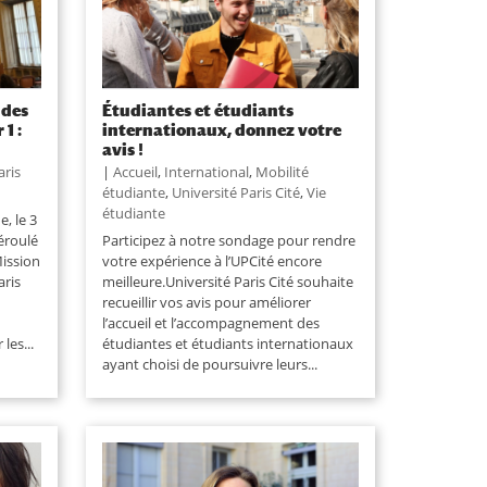
 des
Étudiantes et étudiants
1 :
internationaux, donnez votre
avis !
aris
|
Accueil
,
International
,
Mobilité
étudiante
,
Université Paris Cité
,
Vie
étudiante
, le 3
éroulé
Participez à notre sondage pour rendre
Mission
votre expérience à l’UPCité encore
aris
meilleure.Université Paris Cité souhaite
recueillir vos avis pour améliorer
l’accueil et l’accompagnement des
les...
étudiantes et étudiants internationaux
ayant choisi de poursuivre leurs...