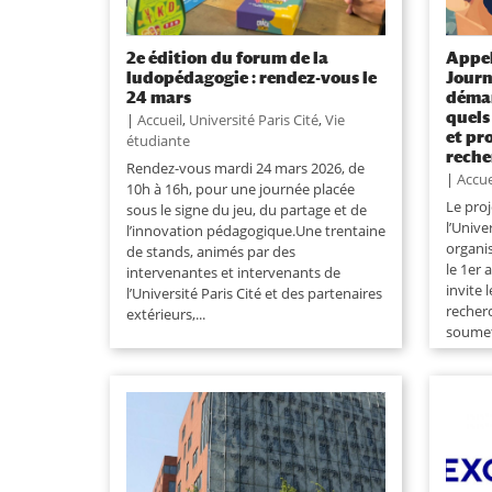
2e édition du forum de la
Appel
ludopédagogie : rendez-vous le
Journ
24 mars
démar
quels
|
Accueil
,
Université Paris Cité
,
Vie
et pr
étudiante
reche
Rendez-vous mardi 24 mars 2026, de
|
Accue
10h à 16h, pour une journée placée
Le proj
sous le signe du jeu, du partage et de
l’Unive
l’innovation pédagogique.Une trentaine
organi
de stands, animés par des
le 1er 
intervenantes et intervenants de
invite 
l’Université Paris Cité et des partenaires
recherc
extérieurs,...
soumett
proposi