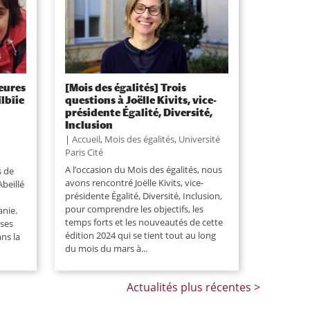
eures
[Mois des égalités] Trois
lbîie
questions à Joëlle Kivits, vice-
présidente Égalité, Diversité,
Inclusion
|
Accueil
,
Mois des égalités
,
Université
Paris Cité
A l’occasion du Mois des égalités, nous
s de
avons rencontré Joëlle Kivits, vice-
Abeillé
présidente Égalité, Diversité, Inclusion,
pour comprendre les objectifs, les
anie.
temps forts et les nouveautés de cette
ses
édition 2024 qui se tient tout au long
ans la
du mois du mars à...