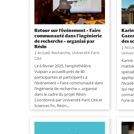
Retour sur l’événement « Faire
Karin
communauté dans l’ingénierie
Gazea
de recherche » organisé par
des s
RésIn
|
Accue
|
Accueil
,
Recherche
,
Université Paris
Univers
Cité
Karine
Le 6 février 2025, l’amphithéâtre
mathém
Vulpian a accueilli près de 80
spécia
participantes et participants à
appliqu
l’événement « Faire communauté dans
l’Acadé
l’ingénierie de recherche », organisé
qui rep
dans le cadre du projet RésIn.
connai
Coordonné par Université Paris Cité et
l’une de
Sciences Po, RésIn...