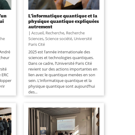
d’un
L’informatique quantique et la
ui
physique quantique expliquées
autrement
|
Accueil
,
Recherche
,
Recherche
che
Sciences
,
Science société
,
Université
Paris Cité
 André
2025 est l’année internationale des
rcheur
sciences et technologies quantiques.
Dans ce cadre, l’Université Paris Cité
sité
revient sur des actions importantes en
e ERC
lien avec le quantique menées en son
elopper
sein. L’informatique quantique et la
rir
physique quantique sont aujourd’hui
des...