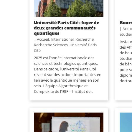
Université Paris Cité : foyer de
Bours
deux grandes communautés
|
Accue
quantiques
étudia
|
Accueil
,
International
,
Recherche
,
Instaur
Recherche Sciences
,
Université Paris
des Af
Cité
de bou
2025 est l’année internationale des
étudia
sciences et technologies quantiques.
de béné
Dans ce cadre, l’Université Paris Cité
pour s
revient sur des actions importantes en
diplôm
lien avec le quantique menées en son
doctora
sein. L’équipe Algorithmique et
Complexité de l’IRIF – Institut de...