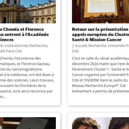
e Chemla et Florence
Retour sur la présentation
u entrent à l’Académie
appels européen du Cluster 
ciences
Santé & Mission Cancer
il
,
Institutionnel
,
Recherche
,
|
Accueil
,
Recherche
,
Université P
ité Paris Cité
Cité
 Chemla, historienne des
C’est en salle du sénat académique
atiques, et Florence Gazeau,
décembre 2024 matin que s’est d
liste du nanomagnétisme
l’évènement Cluster 1 : Santé et 
é à la médecine, ont été élues à
Cancer organisé par l’université P
mie des sciences. Leurs travaux,
Cité et l’INSERM dans le cadre du
oussent les frontières de la
Réseau Recherche Europe*. Cet
ssance, sont ainsi reconnus par
évènement a permis de présenter 
s...