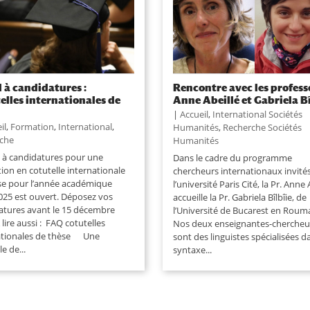
 à candidatures :
Rencontre avec les profess
elles internationales de
Anne Abeillé et Gabriela Bî
|
Accueil
,
International Sociétés
il
,
Formation
,
International
,
Humanités
,
Recherche Sociétés
che
Humanités
l à candidatures pour une
Dans le cadre du programme
tion en cotutelle internationale
chercheurs internationaux invité
se pour l’année académique
l’université Paris Cité, la Pr. Anne 
025 est ouvert. Déposez vos
accueille la Pr. Gabriela Bîlbîie, de
atures avant le 15 décembre
l’Université de Bucarest en Roum
 lire aussi : FAQ cotutelles
Nos deux enseignantes-chercheu
ationales de thèse Une
sont des linguistes spécialisées d
le de...
syntaxe...