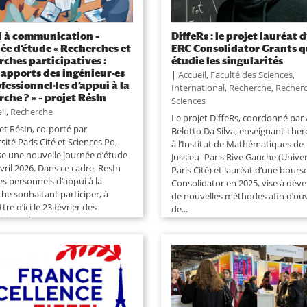
 à communication –
DiffeRs : le projet lauréat 
ée d’étude « Recherches et
ERC Consolidator Grants q
ches participatives :
étudie les singularités
 apports des ingénieur·es
|
Accueil
,
Faculté des Sciences
,
ofessionnel·les d’appui à la
International
,
Recherche
,
Recher
rche ? » – projet RésIn
Sciences
il
,
Recherche
Le projet DiffeRs, coordonné par
et RésIn, co-porté par
Belotto Da Silva, enseignant-che
rsité Paris Cité et Sciences Po,
à l’Institut de Mathématiques de
se une nouvelle journée d’étude
Jussieu–Paris Rive Gauche (Univer
avril 2026. Dans ce cadre, ResIn
Paris Cité) et lauréat d’une bours
les personnels d’appui à la
Consolidator en 2025, vise à dév
he souhaitant participer, à
de nouvelles méthodes afin d’ouv
re d’ici le 23 février des
de...
tions de...