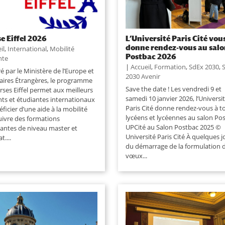
e Eiffel 2026
L’Université Paris Cité vou
donne rendez-vous au sal
il
,
International
,
Mobilité
Postbac 2026
nte
|
Accueil
,
Formation
,
SdEx 2030
,
é par le Ministère de l’Europe et
2030 Avenir
faires Étrangères, le programme
Save the date ! Les vendredi 9 et
rses Eiffel permet aux meilleurs
samedi 10 janvier 2026, l’Universi
nts et étudiantes internationaux
Paris Cité donne rendez-vous à to
ficier d’une aide à la mobilité
lycéens et lycéennes au salon Pos
uivre des formations
UPCité au Salon Postbac 2025 ©
antes de niveau master et
Université Paris Cité À quelques j
t....
du démarrage de la formulation 
vœux...